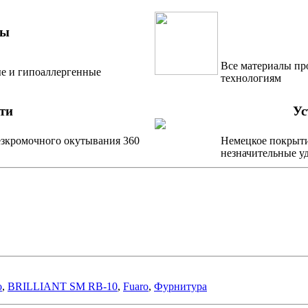
лы
Все материалы пр
ые и гипоаллергенные
технологиям
ти
Ус
езкромочного окутывания 360
Немецкое покрыти
незначительные у
о
,
BRILLIANT SM RB-10
,
Fuaro
,
Фурнитура