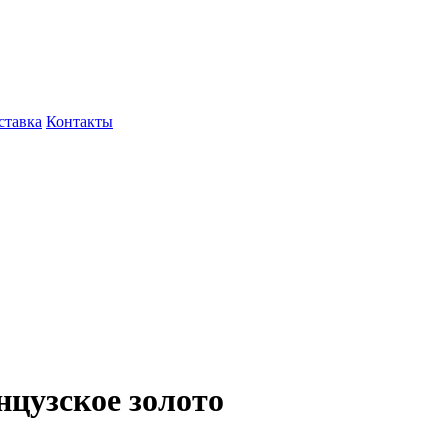
ставка
Контакты
цузское золото