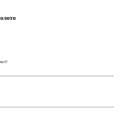
золото
кст!