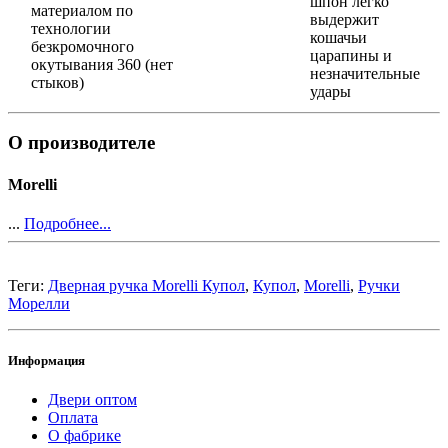
шпон легко
материалом по
выдержит
технологии
кошачьи
безкромочного
царапины и
окутывания 360 (нет
незначительные
стыков)
удары
О производителе
Morelli
...
Подробнее...
Теги:
Дверная ручка Morelli Купол
,
Купол
,
Morelli
,
Ручки
Морелли
Информация
Двери оптом
Оплата
О фабрике