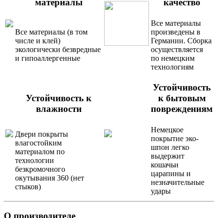
материалы
качество
Все материалы
Все материалы (в том
произведены в
числе и клей)
Германии. Сборка
экологически безвредные
осуществляется
и гипоаллергенные
по немецким
технологиям
Устойчивость
Устойчивость к
к бытовым
влажности
повреждениям
Немецкое
Двери покрыты
покрытие эко-
влагостойким
шпон легко
материалом по
выдержит
технологии
кошачьи
безкромочного
царапины и
окутывания 360 (нет
незначительные
стыков)
удары
О производителе