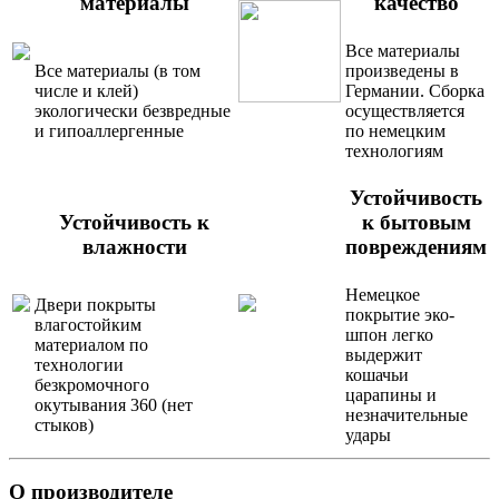
материалы
качество
Все материалы
Все материалы (в том
произведены в
числе и клей)
Германии. Сборка
экологически безвредные
осуществляется
и гипоаллергенные
по немецким
технологиям
Устойчивость
Устойчивость к
к бытовым
влажности
повреждениям
Немецкое
Двери покрыты
покрытие эко-
влагостойким
шпон легко
материалом по
выдержит
технологии
кошачьи
безкромочного
царапины и
окутывания 360 (нет
незначительные
стыков)
удары
О производителе